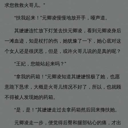
求您救救火哥儿。”
“扶我起来！”元卿凌慢慢地放开手，哑声道。
其嬷嬷连忙放下灯笼去扶元卿凌，看到元卿凌身后
一滩血迹，知是杖打的伤，她犹豫了一下，她心底对这
个女人还是很厌恶，但是，或许火哥儿说的是真的呢？
“王妃，您能站起来吗？”
“拿我的药箱！”元卿凌知道其嬷嬷恨极了她，也愿
意跪下恳求，大概是火哥儿情况不好了，所以，也就顾
不得被人发现她的药箱。
“是，是！”其嬷嬷走过去拿药箱然后回来搀扶她。
元卿凌走一步，便觉得后臀和腿部钻心的痛，才出