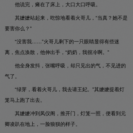
他说完，瘫在了床上，大口大口呼吸。
其嬷嬷站起来，吃惊地看着火哥儿，“当真？她不是
要害你么？”
“没害我……”火哥儿剩下的一只眼睛显得有些迷
离，焦点涣散，他伸出手，“奶奶，我很冷啊。”
他全身发抖，张嘴呼吸，却只见出的气，不见进的
气了。
“绿芽，看着火哥儿，我去请王妃。”其嬷嬷提着灯
笼马上跑了出去。
其嬷嬷冲到凤仪阁，推开门，灯笼一照，便看到元
卿凌趴在地上，一脸狼狈的样子。