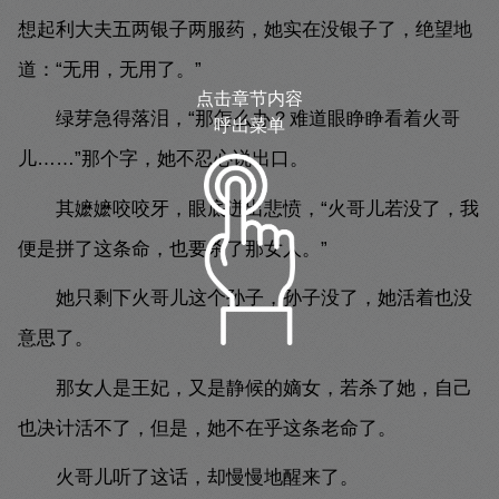
想起利大夫五两银子两服药，她实在没银子了，绝望地
道：“无用，无用了。”
点击章节内容
绿芽急得落泪，“那怎么办？难道眼睁睁看着火哥
呼出菜单
儿……”那个字，她不忍心说出口。
其嬷嬷咬咬牙，眼底迸出悲愤，“火哥儿若没了，我
便是拼了这条命，也要杀了那女人。”
她只剩下火哥儿这个孙子，孙子没了，她活着也没
意思了。
那女人是王妃，又是静候的嫡女，若杀了她，自己
也决计活不了，但是，她不在乎这条老命了。
火哥儿听了这话，却慢慢地醒来了。