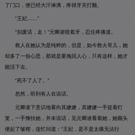
了门口，便已经大汗淋漓，疼得牙关打颤。
“王妃……”
“别废话，走！”元卿凌咬着牙，忍住疼痛道。
救人在她认为是纯粹的，但是，如今救火哥儿，她
却多了一份心思，那就是要挽回人心，只有这样，她才
能活下去。
“死不了人了。”
忽然，听到有人在说话。
元卿凌下意识地看向其嬷嬷，其嬷嬷一手提着灯
笼，一手搀扶她，并未说话，见元卿凌看着她，她额头
便起了皱褶，连忙问道：“王妃，是不是太痛无法行