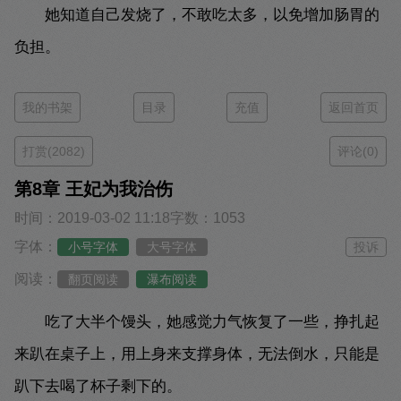
她知道自己发烧了，不敢吃太多，以免增加肠胃的
负担。
我的书架
目录
充值
返回首页
打赏(2082)
评论(0)
第8章 王妃为我治伤
时间：2019-03-02 11:18
字数：1053
字体：
小号字体
大号字体
投诉
阅读：
翻页阅读
瀑布阅读
吃了大半个馒头，她感觉力气恢复了一些，挣扎起
来趴在桌子上，用上身来支撑身体，无法倒水，只能是
趴下去喝了杯子剩下的。