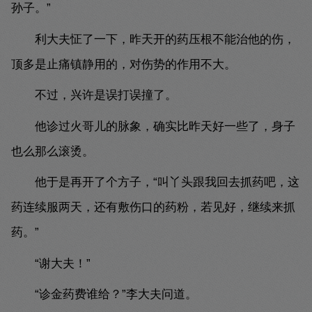
孙子。”
利大夫怔了一下，昨天开的药压根不能治他的伤，
顶多是止痛镇静用的，对伤势的作用不大。
不过，兴许是误打误撞了。
他诊过火哥儿的脉象，确实比昨天好一些了，身子
也么那么滚烫。
他于是再开了个方子，“叫丫头跟我回去抓药吧，这
药连续服两天，还有敷伤口的药粉，若见好，继续来抓
药。”
“谢大夫！”
“诊金药费谁给？”李大夫问道。