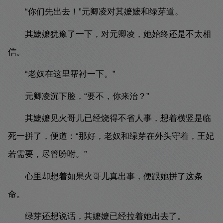
“你们先出去！”元卿凌对其嬷嬷和绿芽道。
其嬷嬷犹豫了一下，对元卿凌，她始终还是不太相
信。
“老奴在这里帮衬一下。”
元卿凌沉下脸，“要不，你来治？”
其嬷嬷见火哥儿已经烧得不省人事，想着横竖是临
死一拼了，便道：“那好，老奴和绿芽在外头守着，王妃
若需要，尽管吩咐。”
心里却想着如果火哥儿真出事，便跟她拼了这条
命。
绿芽还想说话，其嬷嬷已经拉着她出去了。