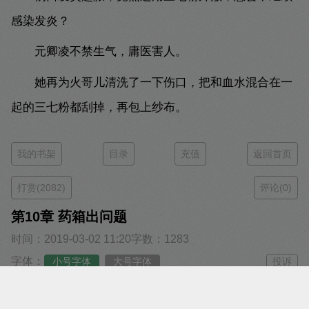
感染发炎？
元卿凌不禁生气，庸医害人。
她再为火哥儿清洗了一下伤口，把和血水混合在一
起的三七粉都刮掉，再包上纱布。
我的书架
目录
充值
返回首页
打赏(2082)
评论(0)
第10章 药箱出问题
时间：2019-03-02 11:20
字数：1283
字体：
小号字体
大号字体
投诉
阅读：
翻页阅读
瀑布阅读