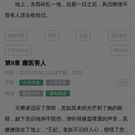
地上，东西碎乱一地，自那一日之后，凤仪阁便不
曾有人进去收拾过。
我的书架
目录
充值
返回首页
打赏(2082)
评论(0)
第9章 庸医害人
时间：2019-03-02 11:19
字数：1052
字体：
小号字体
大号字体
投诉
阅读：
翻页阅读
瀑布阅读
元卿凌适应了黑暗，忽如其来的光芒刺了她的眼
睛，她下意识地伸手阻挡，便听得膝盖噗通的声音，其
嬷嬷跪在了地上，“王妃，老奴不识好人心，错怪了您，