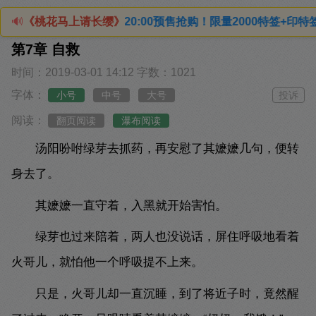
日20:00预售抢购！限量2000特签+印特签（四款印特随机发
🔊
《桃花马上请长缨》
第7章 自救
时间：2019-03-01 14:12
字数：1021
字体：
小号
中号
大号
投诉
阅读：
翻页阅读
瀑布阅读
汤阳吩咐绿芽去抓药，再安慰了其嬷嬷几句，便转
身去了。
其嬷嬷一直守着，入黑就开始害怕。
绿芽也过来陪着，两人也没说话，屏住呼吸地看着
火哥儿，就怕他一个呼吸提不上来。
只是，火哥儿却一直沉睡，到了将近子时，竟然醒