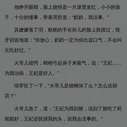
他睁开眼睛，脸上烧得是一片滚烫发红，小小的孩
子，十分的懂事，带着哭腔道：“奶奶，我没事。”
其嬷嬷落了泪，粗粝的手在孙儿的脸上抚摸过，咬
牙切齿地道：“你放心，奶奶一定为你出这口气，不会叫
元氏好过。”
火哥儿错愕，稍稍弓起身子来吸气，说：“王妃……
为我治病，王妃是好人。”
绿芽怔了一下，“火哥儿是烧糊涂了么？怎么说胡
话？”
火哥儿急了，道：“王妃为我刮脓，说刮了脓吃了药
就能好，王妃还抚摸我的头，说我会没事的。”