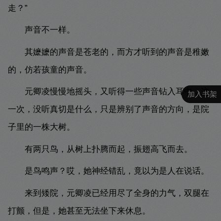
走？”
声音不一样。
其嬷嬷的声音是苍老的，而方才听到的声音是稚嫩
的，仿若孩童的声音。
元卿凌慢慢地摇头，又听得一些声音钻入耳中，这
加入书架
一次，没听真切是什么，只是辨别了声音的方向，是院
子里的一株大树。
有两只鸟，从树上扑腾而起，振翅高飞而去。
是鸟鸣声？哎，她神经错乱，竟以为是人在说话。
来到矮院，元卿凌已经用尽了全身的力气，双腿在
打颤，但是，她甚至无法坐下来休息。