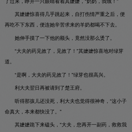
了过来，睁开一只眼睛看着其嬷嬷，“奶奶，我饿！”
其嬷嬷惊喜得几乎跳起来，自打伤情严重之后，便
再吃不下东西，便连她辛苦求来的羊奶都喝不下去。
她伸手摸了一下他的额头，竟然没那么烫了。
“大夫的药见效了，见效了！”其嬷嬷惊喜地对绿芽
道。
“是啊，大夫的药见效了！”绿芽也很高兴。
利大夫翌日再被请到了楚王府。
听得那孩儿还没死，利大夫也觉得很神奇，“这小子
命真大，本来都快没了。”
其嬷嬷跪下来磕头，“大夫，您再开一副药，救救我