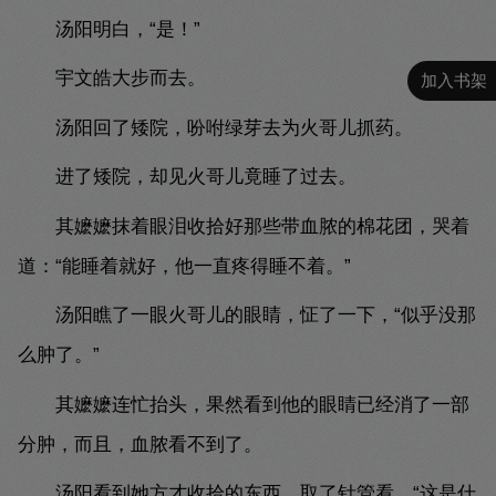
汤阳明白，“是！”
宇文皓大步而去。
加入书架
汤阳回了矮院，吩咐绿芽去为火哥儿抓药。
进了矮院，却见火哥儿竟睡了过去。
其嬷嬷抹着眼泪收拾好那些带血脓的棉花团，哭着
道：“能睡着就好，他一直疼得睡不着。”
汤阳瞧了一眼火哥儿的眼睛，怔了一下，“似乎没那
么肿了。”
其嬷嬷连忙抬头，果然看到他的眼睛已经消了一部
分肿，而且，血脓看不到了。
汤阳看到她方才收拾的东西，取了针管看，“这是什