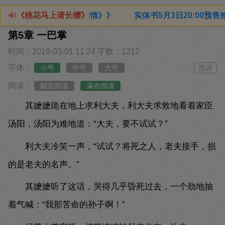
货）点击查看详情》》 实体书5月3日20:00预售抢购！限量2
🔊
《桃花马上请长缨》
第5章 一巴掌
时间：2019-03-01 11:24
字数：1212
字体：
小号
中号
大号
投诉
阅读：
翻页阅读
瀑布阅读
其嬷嬷跪在地上求利大夫，利大夫求救地看着家臣
汤阳，汤阳为难地道：“大夫，要不试试？”
利大夫冷笑一声，“试试？将死之人，老夫接手，损
的是老夫的名声。”
其嬷嬷听了这话，哭得几乎昏死过去，一个劲地抽
着气喊：“我那苦命的孙子啊！”