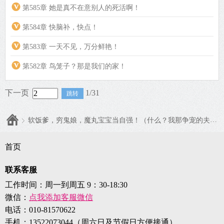
第585章 她是真不在意别人的死活啊！
第584章 快脑补，快点！
第583章 一天不见，万分鲜艳！
第582章 鸟笼子？那是我们的家！
下一页
1/31
软饭爹，穷鬼娘，魔丸宝宝当自强！（什么？我那争宠的夫君修的是无情道？）
首页
联系客服
工作时间：周一到周五 9：30-18:30
微信：
点我添加客服微信
电话：
010-81570622
手机：
13522073044（周六日及节假日方便接通）