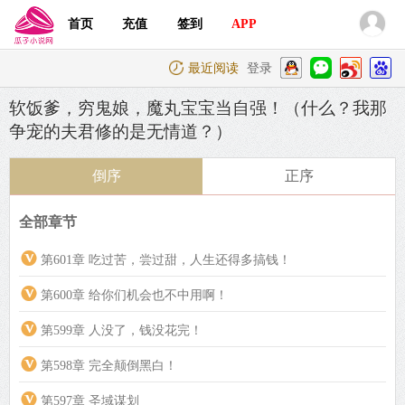
首页
充值
签到
APP
最近阅读
登录
软饭爹，穷鬼娘，魔丸宝宝当自强！（什么？我那
争宠的夫君修的是无情道？）
倒序
正序
全部章节
第601章 吃过苦，尝过甜，人生还得多搞钱！
第600章 给你们机会也不中用啊！
第599章 人没了，钱没花完！
第598章 完全颠倒黑白！
第597章 圣域谋划