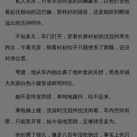
私人车库，只有并排停放的四辆豪车，白色灯管照
着起伏颠动的迈巴赫，那样好的隔音，还是能听到断续
溢出的压抑哼吟。
不知多久，车门打开，穿着长裤衬衫的沈冠州率先
跨出，乍看无异，细看衬衫扣子只随便系了两颗，还没
对准位置。
弯腰，他从车内抱出裹了他外套的关妤，黑色羊绒
大衣跟白色小腿形成鲜明对比。
她不是恃宠而骄，单纯地腿抖，站不起来。
乘电梯上楼，洗澡时沈冠州也没闲着，车内空间有
限，只能算开胃，如今场地宽阔，足够肆意妄为。
他折腾了很久，像是八百年没吃饱过，事实上也只