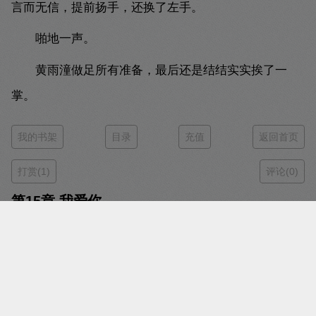
言而无信，提前扬手，还换了左手。
啪地一声。
黄雨潼做足所有准备，最后还是结结实实挨了一
掌。
我的书架
目录
充值
返回首页
打赏(1)
评论(0)
第15章 我爱你
时间：2025-02-25 19:12
字数：1167
字体：
小号字体
大号字体
投诉
阅读：
翻页阅读
瀑布阅读
黄雨潼又去捂脸。