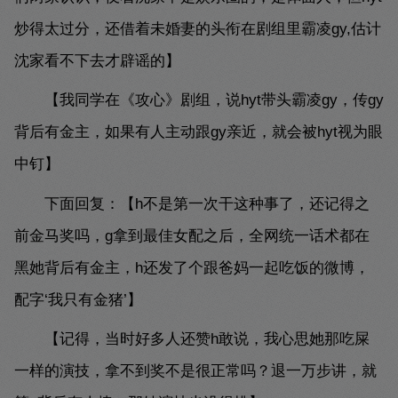
炒得太过分，还借着未婚妻的头衔在剧组里霸凌gy,估计
沈家看不下去才辟谣的】
【我同学在《攻心》剧组，说hyt带头霸凌gy，传gy
背后有金主，如果有人主动跟gy亲近，就会被hyt视为眼
中钉】
下面回复：【h不是第一次干这种事了，还记得之
前金马奖吗，g拿到最佳女配之后，全网统一话术都在
黑她背后有金主，h还发了个跟爸妈一起吃饭的微博，
配字‘我只有金猪’】
【记得，当时好多人还赞h敢说，我心思她那吃屎
一样的演技，拿不到奖不是很正常吗？退一万步讲，就