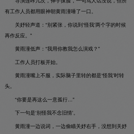
导演连咔几次，伸手抹脸，一句骂人话没说，但所
有工作人员都用眼神朝黄雨潼唾了一口。
关妤轻声道：“别紧张，你说到‘怪我’两个字的时候
再作反应。”
黄雨潼低声：“我用你教我怎么演戏？”
工作人员打板开始。
黄雨潼嘴上不服，实际脑子里转的都是‘怪我’时转
头。
“你要是再这么一意孤行…”
下一句是‘别怪我不念旧情’。
黄雨潼一边说词，一边偷瞄关妤右手，没想到关妤