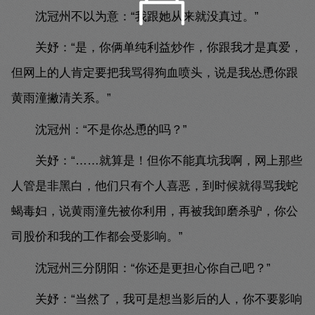
沈冠州不以为意：“我跟她从来就没真过。”
关妤：“是，你俩单纯利益炒作，你跟我才是真爱，
但网上的人肯定要把我骂得狗血喷头，说是我怂恿你跟
黄雨潼撇清关系。”
沈冠州：“不是你怂恿的吗？”
关妤：“……就算是！但你不能真坑我啊，网上那些
人管是非黑白，他们只有个人喜恶，到时候就得骂我蛇
蝎毒妇，说黄雨潼先被你利用，再被我卸磨杀驴，你公
司股价和我的工作都会受影响。”
沈冠州三分阴阳：“你还是更担心你自己吧？”
关妤：“当然了，我可是想当影后的人，你不要影响