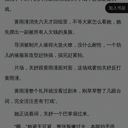
加入书架
戏。
黄雨潼消失六天才回组里，不等大家怎么看她，她
先摆出一副被所有人欠钱的臭脸。
导演被制片人催得火急火燎，没什么耐性，一个劲
儿的催服装造型赶快搞，搞完赶紧拍。
片场，关妤跟黄雨潼面对面，这场戏要拍关妤反打
黄雨潼。
黄雨潼整个礼拜就没看过剧本，刚草草瞥了几眼台
词，完全没注意有‘打戏’。
她正说着词，关妤一个巴掌扇过来。
“啊…”她避无可避，整张脸撇过去，本能抬手捂