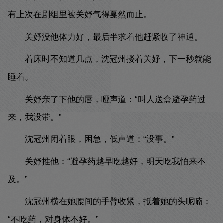
有上次在剧组里被关妤气得戛然而止。
关妤没他体力好，最后半求着他赶紧收了神通。
着床时不知道几点，沈冠州搂着关妤，下一秒就能
睡着。
关妤亲了下他的唇，哑声道：“叫人送盒避孕药过
来，我没带。”
沈冠州闭着眼，困急，低声道：“没事。”
关妤推他：“避孕药越早吃越好，明天吃我怕来不
及。”
沈冠州横在她腰间的手臂收紧，抵着她的头呢喃：
“不吃药，对身体不好。”