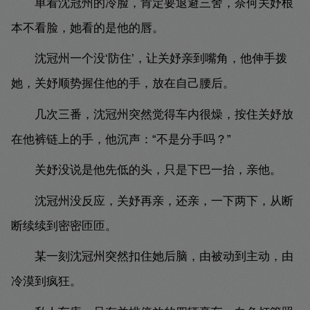
单看沈冠州的冷脸，肯定要退避三舍，奈何关妤根
本不看脸，她看的是他的唇。
沈冠州一个没‘防住’，让关妤亲到嘴角，他伸手拨
她，关妤顺势握住他的手，放在自己腰后。
几次三番，沈冠州突然觉得车内很燥，按住关妤放
在他裤链上的手，他沉声：“不是分手吗？”
关妤没说是他先低的头，只是下巴一抬，亲他。
沈冠州没反应，关妤再亲，还亲，一下两下，从断
断续续到密密匝匝。
某一刻沈冠州突然扣住她后脑，由被动到主动，由
冷漠到疯狂。