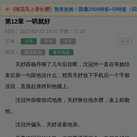
:00预售抢购！限量2000特签+印特签（四款印特随机发货）点
🔊
《桃花马上请长缨》
第12章 一哄就好
时间：2025-02-25 19:10
字数：1110
字体：
小号
中号
大号
投诉
阅读：
翻页阅读
瀑布阅读
关妤跟杨丹聊了几句后挂断，沈冠州一直在等她结
束后第一句跟他说什么，然而关妤放下手机后一个字都
没说，直接起身跨到他腿上。
沈冠州假模假式地推，关妤揪住他衣襟，凑上前吻
他。
沈冠州偏头，关妤追着他亲。