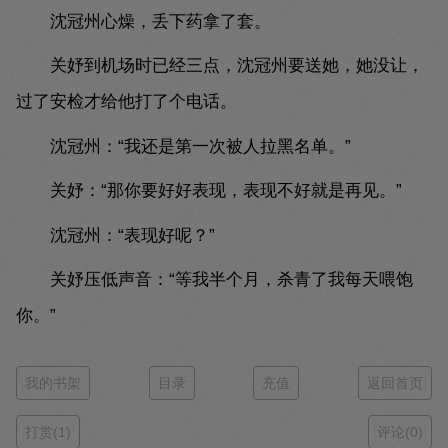
沈冠州心燥，丢下药拿了套。
关妤到机场时已经三点，沈冠州要送她，她没让，
过了安检才给他打了个电话。
沈冠州：“我还是第一次被人拉黑名单。”
关妤：“那你要好好表现，表现不好就是再见。”
沈冠州：“表现好呢？”
关妤压低声音：“等我半个月，杀青了我每天喂饱
你。”
我的书架
目录
充值
返回首页
打赏(1)
评论(0)