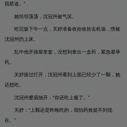
我星途。”
她坦坦荡荡，沈冠州被气笑。
吃完饭下午一点，关妤准备收拾收拾去机场，愣被
沈冠州扔上床。
乱中他开抽屉拿套，没想到拿出一盒药，紧急避孕
药。
关妤接过打开，沈冠州看到上面已经少了一颗，她
还想吃。
沈冠州蹙眉抽开：“你还吃上瘾了。”
关妤：“上颗还是昨晚吃的，我怕药效挺不到现
在。”