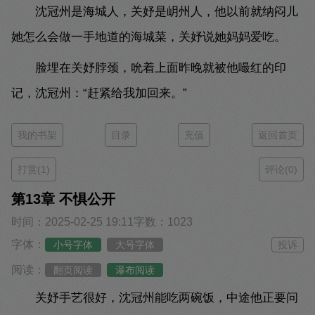
沈冠州是海城人，关妤是岄州人，他以前就纳闷儿
她怎么会做一手地道的海城菜，关妤说她妈妈爱吃。
脸埋在关妤脖颈，吮着上面昨晚就被他嘬红的印
记，沈冠州：“赶紧给我加回来。”
我的书架
目录
充值
返回首页
打赏(1)
评论(0)
第13章 不惧公开
时间：2025-02-25 19:11
字数：1023
字体：
小号字体
大号字体
投诉
阅读：
翻页阅读
瀑布阅读
关妤手艺很好，沈冠州能吃两碗饭，中途他正要问