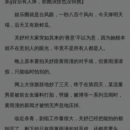
算g背后有人捧，那她演技也没得挑】
娱乐圈就是台风眼，一秒八百个风向，今天捧明天
塌，后天又有新鲜瓜。
关妤对大家突如其来的‘善意’不以为意，因为她根本
就不在意别人的眼光，毕竟不是所有人都是人。
晚上原本要拍关妤跟黄雨潼的对手戏，但黄雨潼请
假，只能临时拍别的。
网上大张旗鼓地炒了三天，终于在第四天，某流量
男星被前女友爆料打胎，劈腿，赌博等一系列丑闻时，
黄雨潼的新闻才被悄无声息地压掉。
临近杀青，剧组工作量很大，关妤已经把能拍的都
拍完了，剩下的只有跟黄雨潼的对手戏，还都是重头