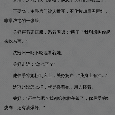
蹙眉，沈冠州火气更盛，他忘了关妤把他拉黑了。
正要恼，主卧房门被人推开，不化妆却眉黑唇红，
非常浓艳的一张脸。
关妤穿着家居服，系着围裙：“醒了？我刚想叫你起
来吃东西。”
沈冠州一眨不眨地看着她。
关妤走近：“怎么了？”
他伸手将她捞到床上，关妤扬声：“我身上有油…”
沈冠州没怎么样，就是搂着她，用力搂着。
关妤：“还生气呢？我都给你做午饭了，你最爱的红
烧肉，还有油爆虾。”