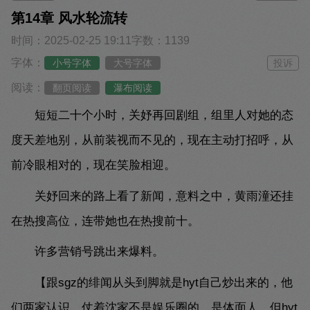
第14章 风水轮流转
时间：2025-02-25 19:11
字数：1139
字体：
小号字体
大号字体
投诉
阅读：
翻页阅读
瀑布阅读
短短二十个小时，关妤再回剧组，组里人对她的态
度天差地别，从前装视而不见的，现在主动打招呼，从
前冷眼相对的，现在笑脸相迎。
关妤回来的路上看了新闻，意料之中，黄雨潼还挂
在热搜高位，连带她也在热搜前十。
许多营销号跳出来爆料。
【跟sgz的绯闻从头到脚就是hyt自己炒出来的，他
们两家认识，仗着沈家不是娱乐圈的，是体面人，但hyt