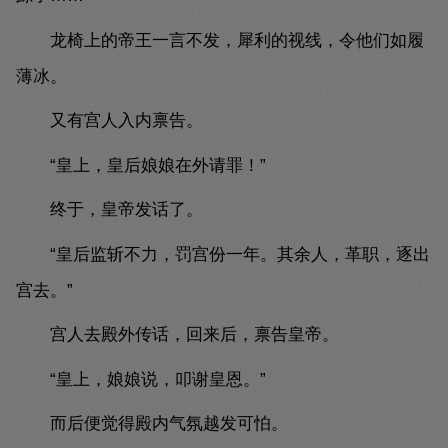
龙椅上的帝王一言不发，犀利的视线，令他们如履
薄冰。
又有宫人入内禀告。
“皇上，皇后娘娘在外请罪！”
终于，皇帝发话了。
“皇后监斩不力，罚宫份一年。其余人，革职，逐出
宫去。”
宫人去殿外传话，回来后，禀告皇帝。
“皇上，娘娘说，叩谢皇恩。”
而后便觉得殿内气氛越发可怕。