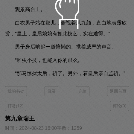
观景高台上。
白衣男子站在那儿，俯视着凤九颜，直白地表露欣
赏，“皇上，皇后娘娘有如此技艺，实在难得。”
男子身后响起一道慵懒的、携着威严的声音。
“雕虫小技，也能入你的眼么。
“那马惊扰太后，斩了。另外，着皇后亲自监斩。”
我的书架
目录
充值
返回首页
打赏(12)
评论(0)
第九章瑞王
时间：2024-08-23 16:00
字数：1259