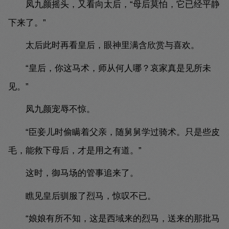
凤九颜摇头，又看向太后，“母后莫怕，它已经平静
下来了。”
太后此时再看皇后，眼神里满含欣赏与喜欢。
“皇后，你这马术，师从何人哪？哀家真是见所未
见。”
凤九颜宠辱不惊。
“臣妾儿时偷瞒着父亲，随舅舅学过骑术。只是些皮
毛，能救下母后，才是用之有道。”
这时，御马场的管事追来了。
瞧见皇后驯服了烈马，惊叹不已。
“娘娘有所不知，这是西域来的烈马，送来的那批马