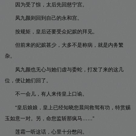
因为受了惊，太后先回慈宁宫。
凤九颜则回到自己的永和宫。
按规矩，皇后还要受众妃嫔的拜见。
但前来的妃嫔甚少，大多不是称病，就是内务繁
杂。
凤九颜也无心与她们虚与委蛇，打发了来的这几
位，便让她们回了。
不一会儿，有人来传皇上口谕。
“皇后娘娘，皇上已经知晓您晨间救驾有功，特赏赐
玉如意一对。另，命您监斩那疯马……”
莲霜一听这话，心里十分憋闷。