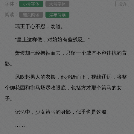
字体：
小号字体
大号字体
投诉
阅读：
翻页阅读
瀑布阅读
瑞王于心不忍，劝道。
“皇上这样做，对娘娘有些残忍。”
萧煜却已经拂袖而去，只留一个威严不容违抗的背
影。
风吹起男人的衣摆，他拾级而下，视线辽远，将整
个御花园和御马场尽收眼底，包括方才那个策马的女
子。
记忆中，少女策马的身影，似乎也是这般。
……