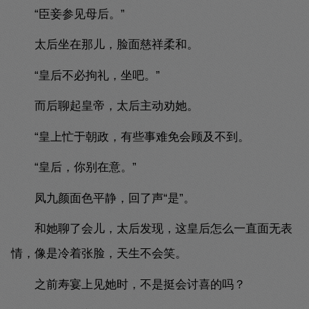
“臣妾参见母后。”
太后坐在那儿，脸面慈祥柔和。
“皇后不必拘礼，坐吧。”
而后聊起皇帝，太后主动劝她。
“皇上忙于朝政，有些事难免会顾及不到。
“皇后，你别在意。”
凤九颜面色平静，回了声“是”。
和她聊了会儿，太后发现，这皇后怎么一直面无表
情，像是冷着张脸，天生不会笑。
之前寿宴上见她时，不是挺会讨喜的吗？