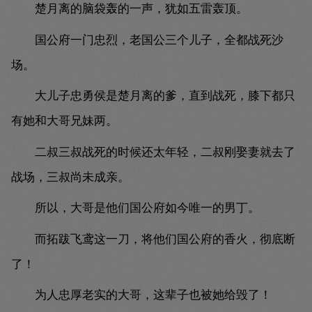
楚月离的脑袋轰的一声，犹如五雷轰顶。
国公府一门忠烈，老国公三个儿子，全都战死沙
场。
大儿子忠勇侯是楚月离的爹，直到战死，膝下都只
有她和大哥兄妹两。
二叔三叔战死的时候还太年轻，二叔刚娶妻就去了
战场，三叔尚未成亲。
所以，大哥是他们国公府如今唯一的男丁。
而拓跋飞鸢这一刀，将他们国公府的香火，彻底断
了！
为人忠厚老实的大哥，这辈子也被她给毁了！