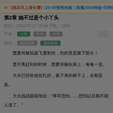
5月3日20:00预售抢购！限量2000特签+印特签（四款印特
🔊
《桃花马上请长缨》
第2章 她不过是个小丫头
时间：2024-07-17 15:46
字数：1264
字体：
小号
中号
大号
投诉
阅读：
翻页阅读
瀑布阅读
楚萧何被拓跋飞鸢刺伤，伤的竟是腹下部分！
楚月离赶到的时候，楚萧何躺在床上，奄奄一息。
大夫已经给他包扎好，换下来的裤子上，全都是
血。
大夫战战兢兢地说：“将军恐怕……恐怕以后都不能
人道了。”