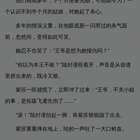
他们相知多年，下个月便要完婚，可他如今为了一
个认识不到半个月的姑娘，对她起了杀心。
多年的情深义重，在他眼底那一闪而过的杀气面
前，忽然间，变得如此可笑。
她忍不住笑了：“王爷是想为她报仇吗？”
“你以为本王不敢？”陆封谨咬着牙，声音是从齿缝
里挤出来的，既冷又狠。
紫苏一听就慌了，立即冲了过来：“王爷，不关小姐
的事，是拓跋飞鸢先伤了……”
“滚！”陆封谨抬起一脚，将紫苏狠狠踹了出去。
紫苏重重摔在地上，哇的一声吐了一大口鲜血。