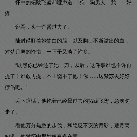
怀中的拓跋飞鸢却哑声道：“狗、狗男人，我……好
疼……”
说罢，头一歪昏过去了。
陆封谨盯着她惨白的脸，以及胸口不断溢出的血，
对楚月离的怜惜，一下子又淡了许多。
“既然你已经还了她一刀，以后，这件事谁也不许再
提了！谁敢再提，本王饶不了他！你……送紫苏去好好
疗伤吧。”
丢下这话，他抱着已经晕过去的拓跋飞鸢，急匆匆
走了。
看他万分焦急的步伐，和隐忍不安的背影，楚月离
知道，他对怀中那姑娘有多在意。