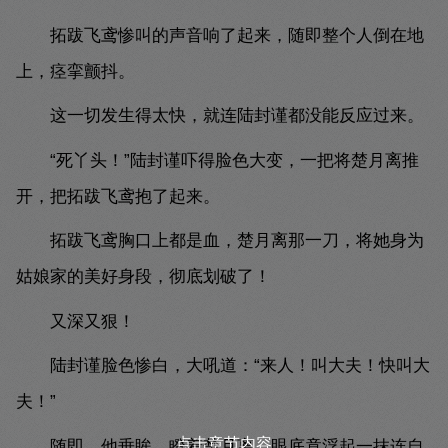
拓跋飞鸢惨叫的声音响了起来，随即整个人倒在地
上，痉挛颤抖。
这一切发生得太快，就连陆封谨都没能反应过来。
“死丫头！”陆封谨吓得脸色大变，一把将楚月离推
开，把拓跋飞鸢抱了起来。
拓跋飞鸢胸口上都是血，楚月离那一刀，将她身为
姑娘家的美好身段，彻底划破了！
又深又狠！
陆封谨脸色惨白，大吼道：“来人！叫大夫！快叫大
夫！”
点击章节内容
随即，他垂眸，瞪着楚月离，眼底竟浮起一抹连自