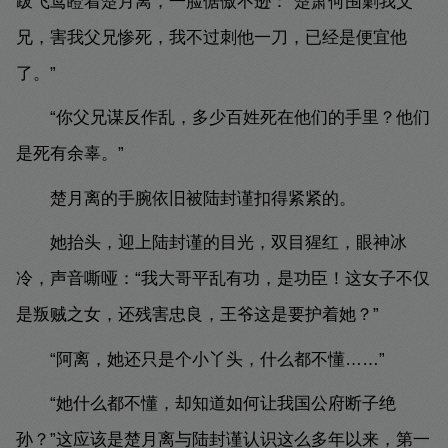
跋飞鸢瞪着楚月离，一脸倨傲不逊：“楚萧何围剿我父
兄，害我父兄惨死，我不过刺他一刀，已经是便宜他
了。”
“你父兄谋反作乱，多少百姓死在他们的手里？他们
是死有余辜。”
楚月离的手腕依旧被陆封谨扣得紧紧的。
她抬头，迎上陆封谨的目光，双目猩红，眼神冰
冷，声音嘶哑：“我大哥平乱有功，是功臣！这女子不仅
是叛贼之女，还残害忠良，王爷这是要护着她？”
“阿离，她还只是个小丫头，什么都不懂……”
“她什么都不懂，却知道如何让我国公府断子绝
孙？”这应该是楚月离与陆封谨认识这么多年以来，第一