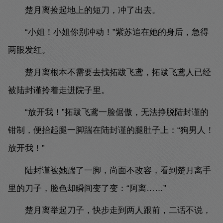
楚月离捡起地上的短刀，冲了出去。
“小姐！小姐你别冲动！”紫苏追在她的身后，急得
两眼发红。
楚月离根本不需要去找拓跋飞鸢，拓跋飞鸢人已经
被陆封谨拎着走进院子里。
“放开我！”拓跋飞鸢一脸倨傲，无法挣脱陆封谨的
钳制，便抬起腿一脚踹在陆封谨的腿肚子上：“狗男人！
放开我！”
陆封谨被她踹了一脚，尚面不改容，看到楚月离手
里的刀子，脸色却瞬间变了变：“阿离……”
楚月离举起刀子，快步走到两人跟前，二话不说，