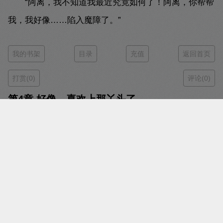
“阿离，我不知道我最近究竟如何了！阿离，你帮帮
我，我好像……陷入魔障了。”
我的书架
目录
充值
返回首页
打赏(0)
评论(0)
第4章 好像，喜欢上那丫头了
时间：2024-07-17 15:47
字数：1015
字体：
小号字体
大号字体
投诉
阅读：
翻页阅读
瀑布阅读
他还是那个谨王爷，他却又好像不是他了。
过去的陆封谨意气风发不可一世，但今夜坐在楚月
离面前的，却是一个一脸愁容陷入情殇的男人。