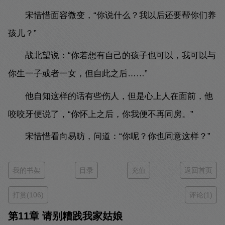
宋惜惜面容微变，“你说什么？我以后还要帮你们养
孩儿？”
战北望说：“你若想有自己的孩子也可以，我可以与
你生一子或者一女，但自此之后……”
他自知这样的话有些伤人，但是心上人在面前，他
咬咬牙便说了，“你怀上之后，你我便不再同房。”
宋惜惜看向易昉，问道：“你呢？你也同意这样？”
我的书架
目录
充值
返回首页
打赏(106)
评论(1)
第11章 请别糟践我家姑娘