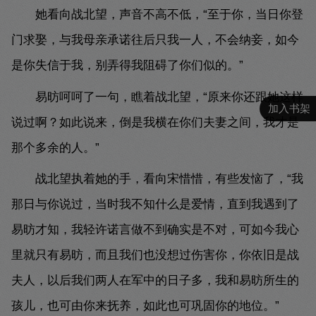
她看向战北望，声音不高不低，“至于你，当日你登
门求娶，与我母亲承诺往后只我一人，不会纳妾，如今
是你失信于我，别弄得我阻碍了你们似的。”
易昉呵呵了一句，瞧着战北望，“原来你还跟她这样
加入书架
说过啊？如此说来，倒是我横在你们夫妻之间，我才是
那个多余的人。”
战北望执着她的手，看向宋惜惜，有些发恼了，“我
那日与你说过，当时我不知什么是爱情，直到我遇到了
易昉才知，我轻许诺言做不到确实是不对，可如今我心
里就只有易昉，而且我们也没想过伤害你，你依旧是战
夫人，以后我们两人在军中的日子多，我和易昉所生的
孩儿，也可由你来抚养，如此也可巩固你的地位。”