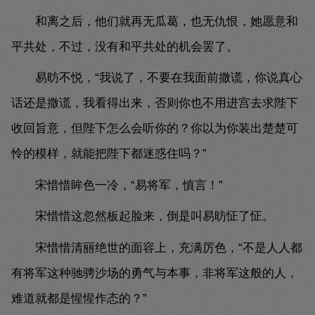
和离之后，他们就再无瓜葛，也无仇恨，她愿意和
平共处，不过，没有和平共处的机会罢了。
易昉不悦，“我说了，不要在我面前撒谎，你说真心
话还是撒谎，我看得出来，否则你也不用进宫去求陛下
收回旨意，但陛下怎么会听你的？你以为你装出楚楚可
怜的模样，就能把陛下都迷惑住吗？”
宋惜惜眸色一冷，“易将军，慎言！”
宋惜惜这忽然板起脸来，倒是叫易昉怔了怔。
宋惜惜清丽绝世的面容上，充满厉色，“不是人人都
有将军这种驰骋沙场的勇气与本事，非将军这般的人，
难道就都是惺惺作态的？”