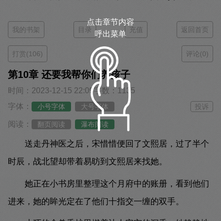
点击章节内容
我的书架
目录
充值
返回首页
呼出菜单
打赏(106)
评论(0)
第10章 还要我帮你们养孩子
时间：2023-12-15 22:09
字数：1135
字体：
小号字体
大号字体
投诉
阅读：
翻页阅读
瀑布阅读
送走丹神医之后，宋惜惜便回了文熙居，过了半个
时辰，战北望却带着易昉到文熙居来找她。
她正在小书房里整理这个月府中的账册，看到他们
进来，她的眸光定在了他们十指交一缠的双手。