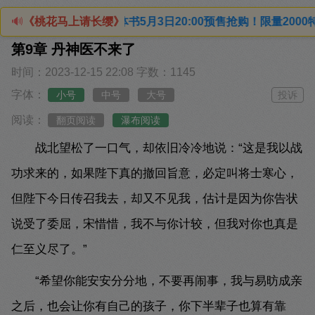
》》 实体书5月3日20:00预售抢购！限量2000特签+印
🔊
《桃花马上请长缨》
第9章 丹神医不来了
时间：2023-12-15 22:08
字数：1145
字体：
小号
中号
大号
投诉
阅读：
翻页阅读
瀑布阅读
战北望松了一口气，却依旧冷冷地说：“这是我以战
功求来的，如果陛下真的撤回旨意，必定叫将士寒心，
但陛下今日传召我去，却又不见我，估计是因为你告状
说受了委屈，宋惜惜，我不与你计较，但我对你也真是
仁至义尽了。”
“希望你能安安分分地，不要再闹事，我与易昉成亲
之后，也会让你有自己的孩子，你下半辈子也算有靠