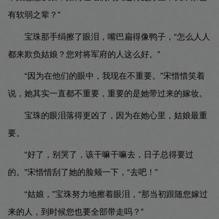
有软弱之辈？”
宝珠那手绢擦了眼泪，嘴巴扁得像鸭子，“怎么人人
都来欺负姑娘？您对将军府的人这么好。”
“因为在他们的眼中，我现在不重要。”宋惜惜笑着
说，她其实一直都不重要，重要的是她带过来的嫁妆。
宝珠的眼泪落得更凶了，因为在她心里，姑娘最重
要。
“好了，别哭了，该干嘛干嘛去，日子总得要过
的。”宋惜惜刮了她的脸颊一下，“去吧！”
“姑娘，”宝珠努力地擦着眼泪，“那当初跟随您嫁过
来的人，到时候您也要全部带走吗？”