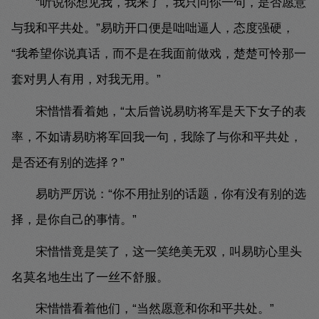
“听说你想见我，我来了，我只问你一句，是否愿意
与我和平共处。”易昉开口便是咄咄逼人，态度强硬，
“我希望你说真话，而不是在我面前做戏，楚楚可怜那一
套对男人有用，对我无用。”
宋惜惜看着她，“太后曾说易昉将军是天下女子的表
率，不如请易昉将军回我一句，我除了与你和平共处，
是否还有别的选择？”
易昉严厉说：“你不用扯别的话题，你有没有别的选
择，是你自己的事情。”
宋惜惜竟是笑了，这一笑绝美无双，叫易昉心里头
名莫名地生出了一丝不舒服。
宋惜惜看着他们，“当然愿意和你和平共处。”