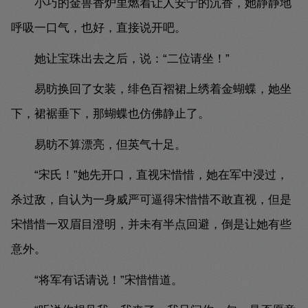
小巧的金兽香炉里燃着让人安宁的沉香，她静静地
呼吸一口气，也好，直接说开吧。
她让宝珠出去之后，说：“二位请坐！”
易昉换回了女装，绯色百褶裙上绣着金蝴蝶，她坐
下，裙裾垂下，那蝴蝶也仿佛静止了。
易昉不算漂亮，但英气十足。
“宋氏！”她先开口，直视宋惜惜，她在军中浸过，
杀过敌，自认为一身威严可逼得宋惜惜不敢直视，但是
宋惜惜一双眉目澄明，并未有半点回避，倒是让她有些
意外。
“将军有话请说！”宋惜惜道。