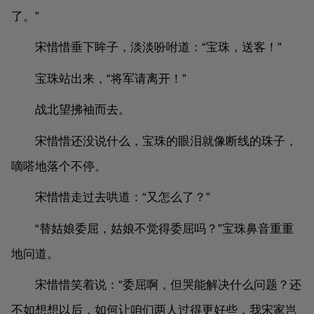
了。”
宋惜惜垂下眸子，淡淡吩咐道：“宝珠，送客！”
宝珠站出来，“将军请离开！”
战北望拂袖而去。
宋惜惜还没说什么，宝珠的眼泪就像断线的珠子，
嘀嗒地落个不停。
宋惜惜走过去哄道：“又怎么了？”
“替姑娘委屈，姑娘不觉得委屈吗？”宝珠鼻音重重
地问道。
宋惜惜笑着说：“委屈啊，但哭能解决什么问题？还
不如想想以后，如何让咱们两人过得更好些，我宋家岂