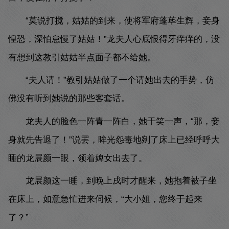
“莫说打搅，姑姑的到来，使将军府蓬荜生辉，妾身
惶恐，深怕怠慢了姑姑！”龙夫人心底恨得牙痒痒的，没
有想到这教引姑姑半点面子都不给她。
“夫人请！”教引姑姑做了一个请她出去的手势，仿
佛没有听到她说的那些客套话。
龙夫人的脸色一阵青一阵白，她干笑一声，“那，妾
身就先告退了！”说罢，眸光怨毒地剜了床上已经呼呼大
睡的龙展颜一眼，领着婢女出去了。
龙展颜这一睡，到晚上戌时才醒来，她抱着被子坐
在床上，如意急忙进来伺候，“大小姐，您终于起来
了？”