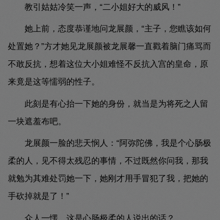
教引姑姑冷笑一声，“二小姐好大的威风！”
她上前，态度恭谨地问龙展颜，“主子，您瞧该如何
处置她？”方才她见龙展颜被龙展馨一直戳着脑门痛骂而
不敢反抗，想着这位大小姐难怪不反抗入宫的皇命，原
来竟是这等懦弱的性子。
此刻是有心抬一下她的身份，就当是为将死之人留
一块遮羞布吧。
龙展颜一脸的悲天悯人：“阿弥陀佛，我是个心肠极
柔的人，见不得太残忍的事情，不过既然你问我，那我
就勉为其难处罚她一下，她刚才用手冒犯了我，把她的
手砍掉就是了！”
众人一愣，这是心肠极柔的人说出的话？