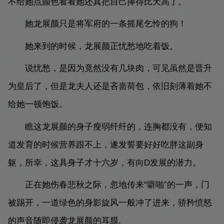
不给她点颜色看看她还真把自己捧得比天高了。
她龙展颜只是将军府的一条摇尾乞怜的狗！
她来到的时候，龙展颜正忧愁地吃着饭。
说忧愁，是因为竟然没有几块肉，可见虽然是晋升
为皇后了，但是龙夫人还是吝啬荷包，依旧刻薄着她不
给她一顿饱饭。
瞧这龙展颜的身子瘦弱纤纤的，连胸都没有，便知
道发育的时候营养跟不上，遂发誓要好好吃胖这副身
躯，所幸，这具身子才十六岁，有向D发展的潜力。
正在她伤春悲秋之际，忽地传来“噼啪”的一声，门
被踢开，一道绿色的身影旋风一般冲了进来，骄矜愤怒
的声音随即侵袭龙展颜的耳膜.