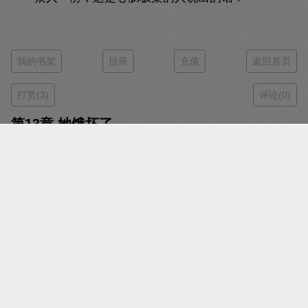
我的书架
目录
充值
返回首页
打赏(3)
评论(0)
第13章 她饿坏了
时间：2023-12-06 18:40
字数：1258
字体：
小号字体
大号字体
投诉
阅读：
翻页阅读
瀑布阅读
顿了一下，她又淡淡地瞟了龙展馨一眼，道：“把她
的外裳扒下来！”
龙展馨回过神来，登时破口大骂，“龙展颜你这个小
贱种，你是好了伤疤忘了痛啊，欺负到我头上来了？”